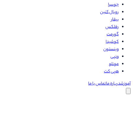
جوسرا
رویال کنین
بیفار
رفلکس
گورمت
کوشیدا
وینستون
ونپی
مونلو
هپی کت
آموزش
درباره ما
تماس با ما