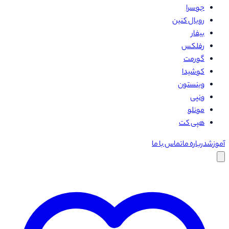
جوسرا
رویال کنین
بیفار
رفلکس
گورمت
کوشیدا
وینستون
ونپی
مونلو
هپی کت
آموزش
درباره ما
تماس با ما