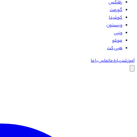
رفلکس
گورمت
کوشیدا
وینستون
ونپی
مونلو
هپی کت
آموزش
درباره ما
تماس با ما